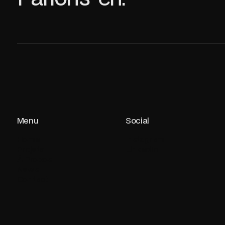
Menu
Social
Home
Instagram
Projets
LinkedIn
À Propos
News
Contact