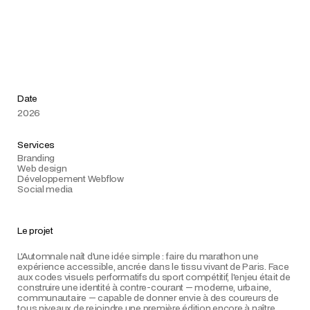
Date
2026
Services
Branding
Web design
Développement Webflow
Social media
Le projet
L'Automnale naît d'une idée simple : faire du marathon une
expérience accessible, ancrée dans le tissu vivant de Paris. Face
aux codes visuels performatifs du sport compétitif, l'enjeu était de
construire une identité à contre-courant — moderne, urbaine,
communautaire — capable de donner envie à des coureurs de
tous niveaux de rejoindre une première édition encore à naître.